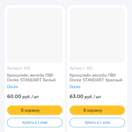
Цена - убывание
Цена - возрастание
Название - Я-А
Название - А-Я
Артикул:
652
Артикул:
651
Кронштейн желоба ПВХ
Кронштейн желоба ПВХ
Docke STANDART Белый
Docke STANDART Красный
Docke
Docke
60.00
63.00
руб.
/
шт
руб.
/
шт
В корзину
В корзину
Купить в 1 клик
Купить в 1 клик