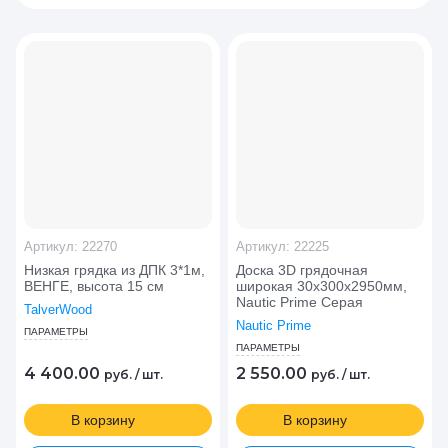
Цена - убывание
Цена - возрастание
Название - Я-А
Название - А-Я
Артикул:
22270
Артикул:
22225
Низкая грядка из ДПК 3*1м,
Доска 3D грядочная
ВЕНГЕ, высота 15 см
широкая 30х300х2950мм,
Nautic Prime Серая
TalverWood
Nautic Prime
ПАРАМЕТРЫ
ПАРАМЕТРЫ
4 400.00
2 550.00
руб.
/
шт.
руб.
/
шт.
В корзину
В корзину